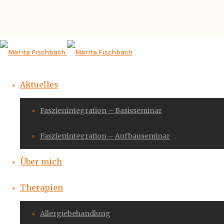
Aktuelles
Faszienintegration – Basisseminar
Faszienintegration – Aufbauseminar
Über mich
Therapien
Allergiebehandlung