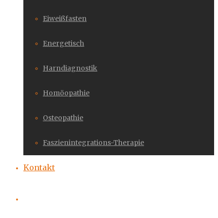
Eiweißfasten
Energetisch
Harndiagnostik
Homöopathie
Osteopathie
Faszienintegrations-Therapie
Kontakt