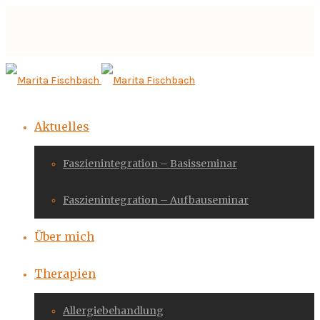
Aktuelles
Faszienintegration – Basisseminar
Faszienintegration – Aufbauseminar
Über mich
Therapien
Allergiebehandlung