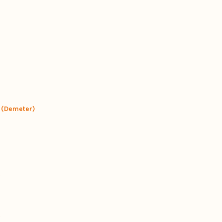
 (Demeter)
0
0
0