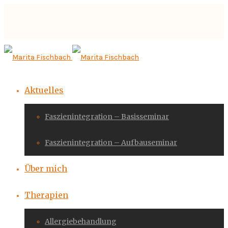
Aktuelles
Faszienintegration – Basisseminar
Faszienintegration – Aufbauseminar
Über mich
Therapien
Allergiebehandlung