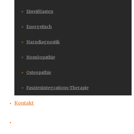
Eiweißfasten
Energetisch
Harndiagnostik
Homöopathie
Osteopathie
Faszienintegrations-Therapie
Kontakt