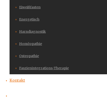
Eiweißfasten
Energetisch
Harndiagnostik
Homöopathie
Osteopathie
Faszienintegrations-Therapie
Kontakt