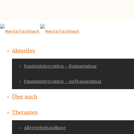
Aktuelles
Faszienintegration – Basisseminar
Faszienintegration – Aufbauseminar
Über mich
Therapien
Allergiebehandlung