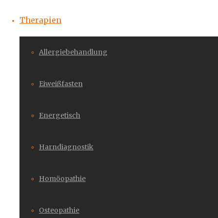
Therapien
Allergiebehandlung
Eiweißfasten
Energetisch
Harndiagnostik
Homöopathie
Osteopathie