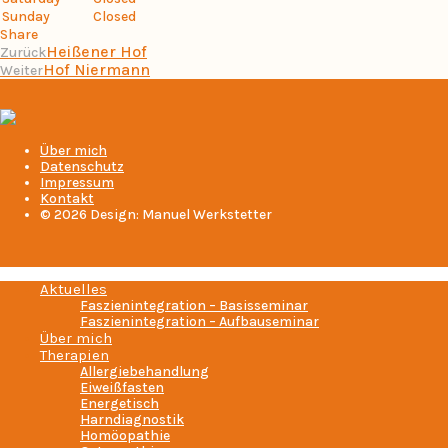
Sunday
Closed
Share
Heißener Hof
Zurück
Hof Niermann
Weiter
Über mich
Datenschutz
Impressum
Kontakt
© 2026 Design: Manuel Werkstetter
Aktuelles
Faszienintegration – Basisseminar
Faszienintegration – Aufbauseminar
Über mich
Therapien
Allergiebehandlung
Eiweißfasten
Energetisch
Harndiagnostik
Homöopathie