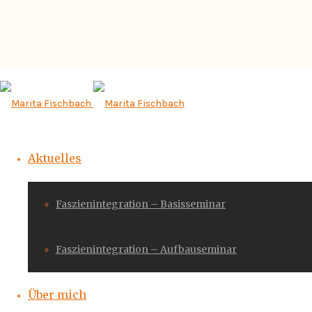
Aktuelles
Faszienintegration – Basisseminar
Faszienintegration – Aufbauseminar
Über mich