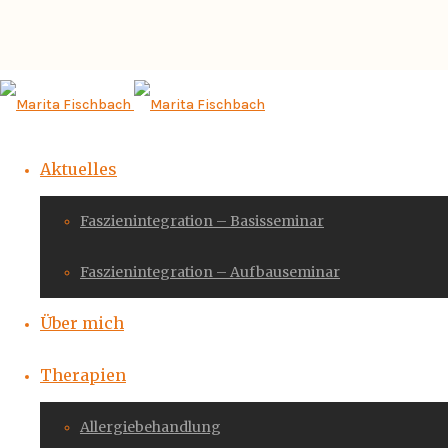
Aktuelles
Faszienintegration – Basisseminar
Faszienintegration – Aufbauseminar
Über mich
Therapien
Allergiebehandlung