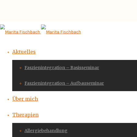
Aktuelles
Faszienintegration – Basisseminar
Faszienintegration – Aufbauseminar
Über mich
Therapien
Allergiebehandlung