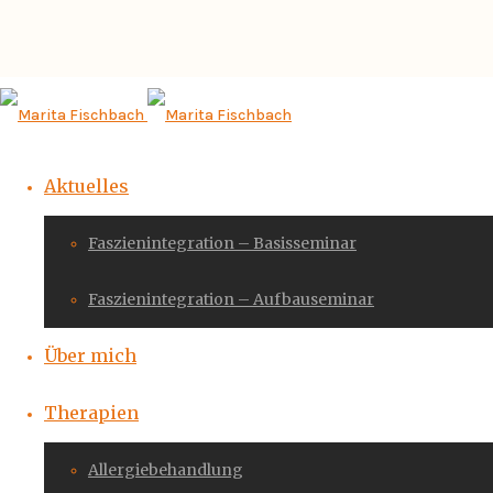
Aktuelles
Faszienintegration – Basisseminar
Faszienintegration – Aufbauseminar
Über mich
Therapien
Allergiebehandlung