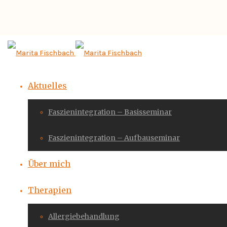
Aktuelles
Faszienintegration – Basisseminar
Faszienintegration – Aufbauseminar
Über mich
Therapien
Allergiebehandlung