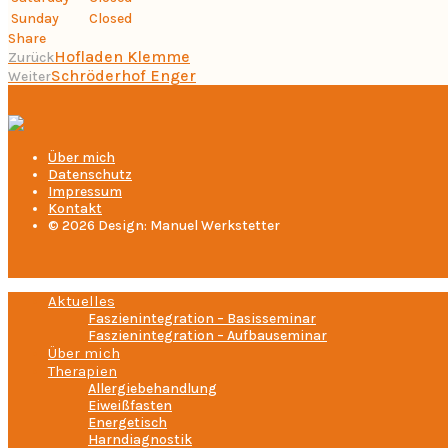
Sunday
Closed
Share
Hofladen Klemme
Zurück
Schröderhof Enger
Weiter
Über mich
Datenschutz
Impressum
Kontakt
© 2026 Design: Manuel Werkstetter
Aktuelles
Faszienintegration – Basisseminar
Faszienintegration – Aufbauseminar
Über mich
Therapien
Allergiebehandlung
Eiweißfasten
Energetisch
Harndiagnostik