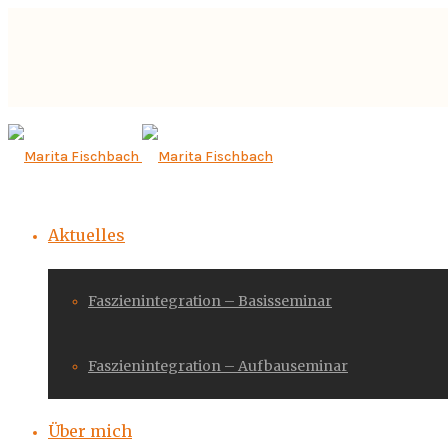
Aktuelles
Faszienintegration – Basisseminar
Faszienintegration – Aufbauseminar
Über mich