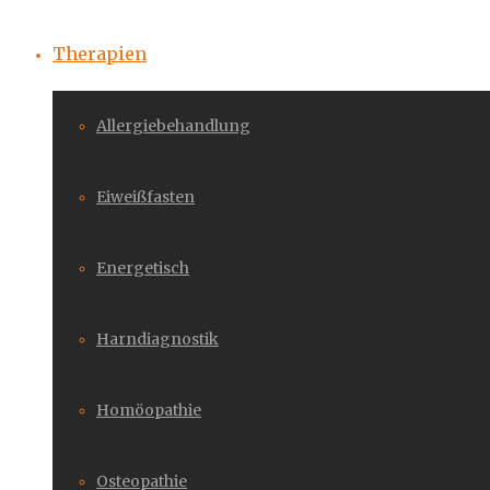
Therapien
Allergiebehandlung
Eiweißfasten
Energetisch
Harndiagnostik
Homöopathie
Osteopathie