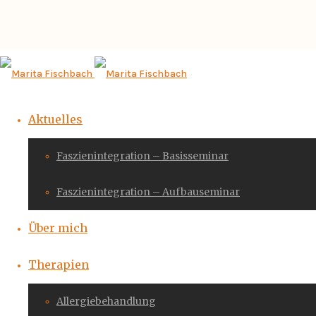
Aktuelles
Faszienintegration – Basisseminar
Faszienintegration – Aufbauseminar
Über mich
Therapien
Allergiebehandlung