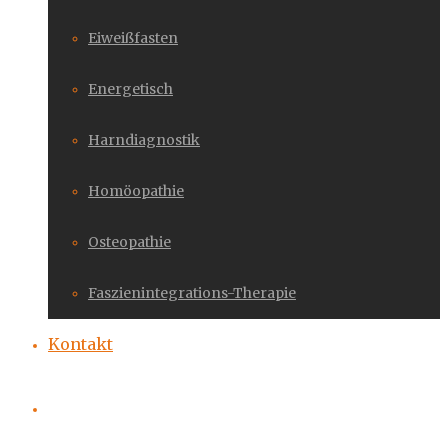
Eiweißfasten
Energetisch
Harndiagnostik
Homöopathie
Osteopathie
Faszienintegrations-Therapie
Kontakt