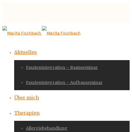
Aktuelles
Faszienintegration – Basisseminar
Faszienintegration – Aufbauseminar
Über mich
Therapien
Allergiebehandlung