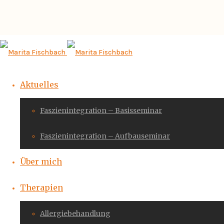
Aktuelles
Faszienintegration – Basisseminar
Faszienintegration – Aufbauseminar
Über mich
Therapien
Allergiebehandlung