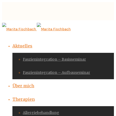
Aktuelles
Faszienintegration – Basisseminar
Faszienintegration – Aufbauseminar
Über mich
Therapien
Allergiebehandlung