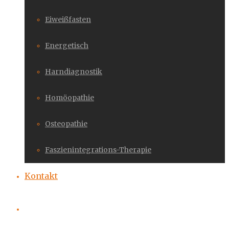
Eiweißfasten
Energetisch
Harndiagnostik
Homöopathie
Osteopathie
Faszienintegrations-Therapie
Kontakt