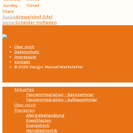
Sunday
Closed
Share
Krewelshof Eifel
Zurück
Scheider Hofladen
Weiter
Über mich
Datenschutz
Impressum
Kontakt
© 2026 Design: Manuel Werkstetter
Aktuelles
Faszienintegration – Basisseminar
Faszienintegration – Aufbauseminar
Über mich
Therapien
Allergiebehandlung
Eiweißfasten
Energetisch
Harndiagnostik