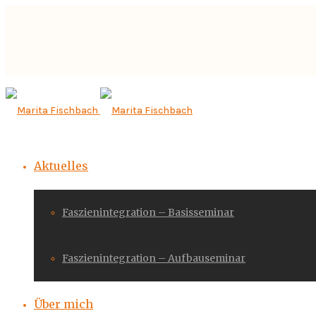
Aktuelles
Faszienintegration – Basisseminar
Faszienintegration – Aufbauseminar
Über mich