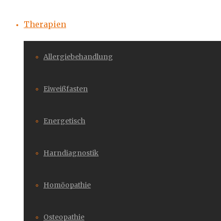
Therapien
Allergiebehandlung
Eiweißfasten
Energetisch
Harndiagnostik
Homöopathie
Osteopathie