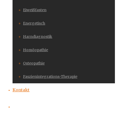
Eiweißfasten
Energetisch
Harndiagnostik
Homöopathie
Osteopathie
Faszienintegrations-Therapie
Kontakt