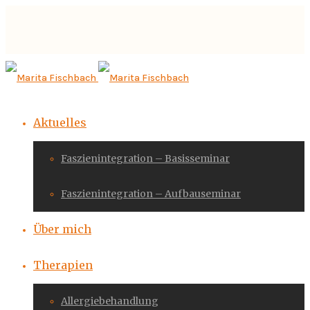
Aktuelles
Faszienintegration – Basisseminar
Faszienintegration – Aufbauseminar
Über mich
Therapien
Allergiebehandlung