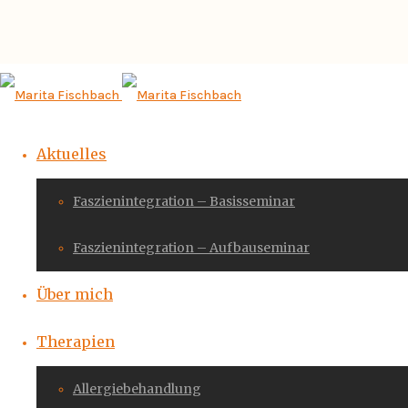
Aktuelles
Faszienintegration – Basisseminar
Faszienintegration – Aufbauseminar
Über mich
Therapien
Allergiebehandlung