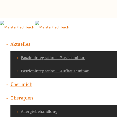
Aktuelles
Faszienintegration – Basisseminar
Faszienintegration – Aufbauseminar
Über mich
Therapien
Allergiebehandlung