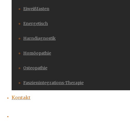
Eiweißfasten
Energetisch
Harndiagnostik
Homöopathie
Osteopathie
Faszienintegrations-Therapie
Kontakt