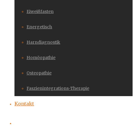
Eiweißfasten
Energetisch
Harndiagnostik
Homöopathie
Osteopathie
Faszienintegrations-Therapie
Kontakt