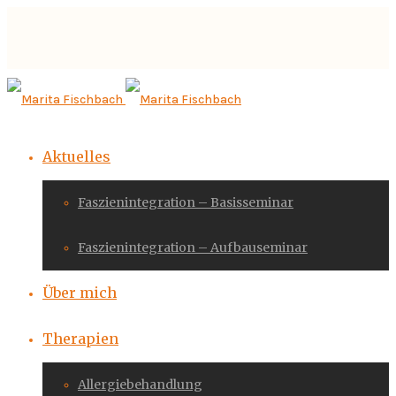
Aktuelles
Faszienintegration – Basisseminar
Faszienintegration – Aufbauseminar
Über mich
Therapien
Allergiebehandlung