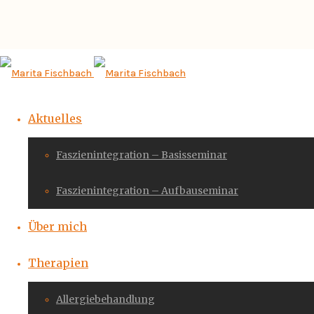
Aktuelles
Faszienintegration – Basisseminar
Faszienintegration – Aufbauseminar
Über mich
Therapien
Allergiebehandlung